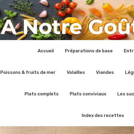
Accueil
Préparations de base
Ent
Poissons & fruits de mer
Volailles
Viandes
Lég
Plats complets
Plats conviviaux
Les su
Index des recettes