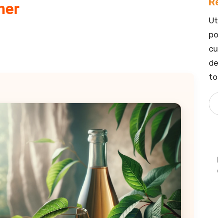
R
her
Ut
po
cu
de
to