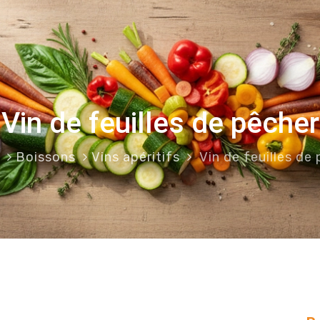
Vin de feuilles de pêcher
l
Boissons
Vins apéritifs
Vin de feuilles de