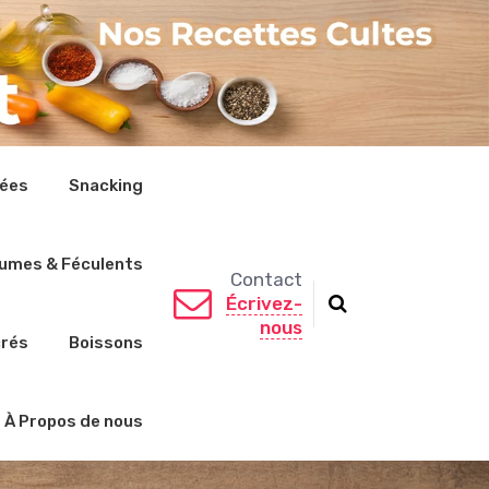
rées
Snacking
umes & Féculents
Contact
Écrivez-
nous
crés
Boissons
À Propos de nous