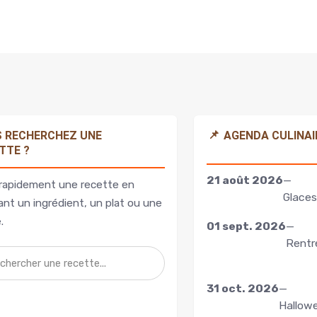
📌
 RECHERCHEZ UNE
AGENDA CULINAI
TTE ?
21 août 2026
—
rapidement une recette en
Glaces
nt un ingrédient, un plat ou une
.
01 sept. 2026
—
Rentr
31 oct. 2026
—
Hallow