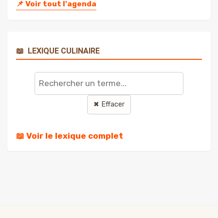
📌
Voir tout l'agenda
📖
LEXIQUE CULINAIRE
Rechercher
un
terme
✖ Effacer
📖 Voir le lexique complet