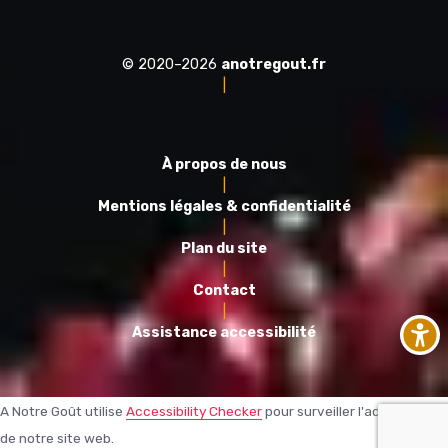
© 2020–2026
anotregout.fr
|
À propos de nous
|
Mentions légales & confidentialité
|
Plan du site
|
Contact
|
Assistance accessibilité
A Notre Goût utilise
Accessibility Checker
pour surveiller l'accessibilité
de notre site web.