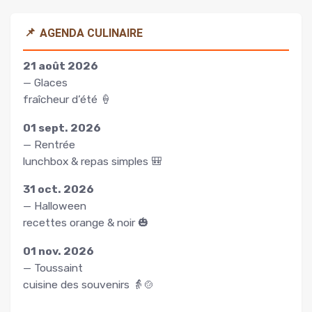
📌
AGENDA CULINAIRE
21 août 2026
— Glaces
fraîcheur d’été 🍦
01 sept. 2026
— Rentrée
lunchbox & repas simples 🎒
31 oct. 2026
— Halloween
recettes orange & noir 🎃
01 nov. 2026
— Toussaint
cuisine des souvenirs 👵🍲