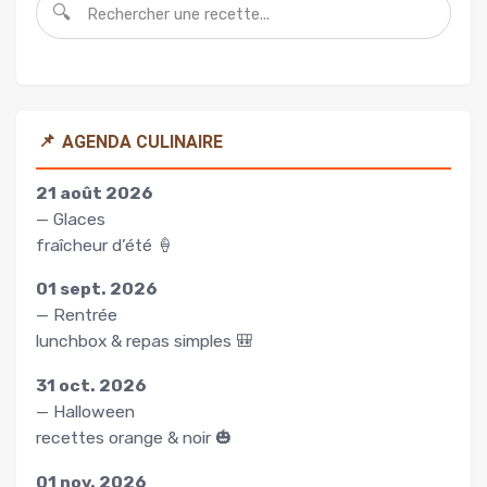
🔍
📌
AGENDA CULINAIRE
21 août 2026
— Glaces
fraîcheur d’été 🍦
01 sept. 2026
— Rentrée
lunchbox & repas simples 🎒
31 oct. 2026
— Halloween
recettes orange & noir 🎃
01 nov. 2026