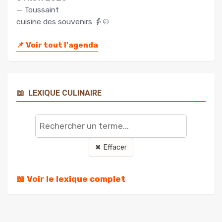
— Toussaint
cuisine des souvenirs 👵🍲
📌
Voir tout l'agenda
📖
LEXIQUE CULINAIRE
Rechercher
un
terme
✖ Effacer
📖 Voir le lexique complet