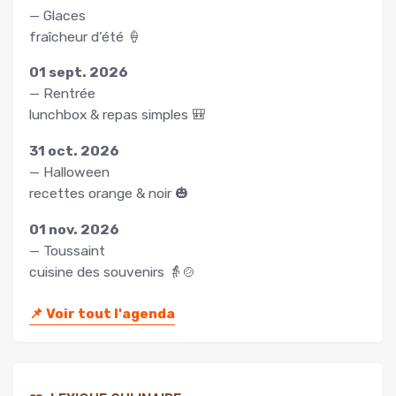
— Glaces
fraîcheur d’été 🍦
01 sept. 2026
— Rentrée
lunchbox & repas simples 🎒
31 oct. 2026
— Halloween
recettes orange & noir 🎃
01 nov. 2026
— Toussaint
cuisine des souvenirs 👵🍲
📌
Voir tout l'agenda