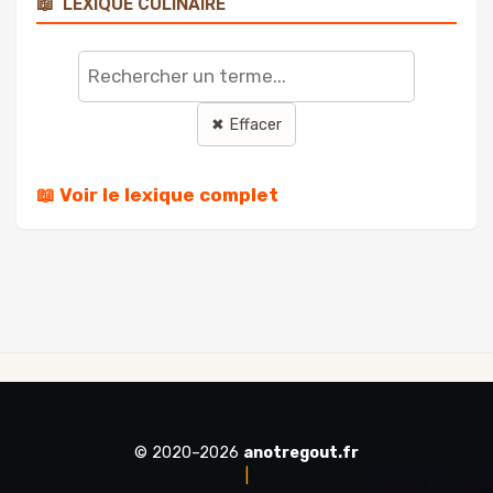
📖
LEXIQUE CULINAIRE
Rechercher
un
terme
✖ Effacer
📖 Voir le lexique complet
© 2020–2026
anotregout.fr
|