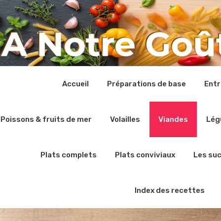
Accueil
Préparations de base
Ent
Poissons & fruits de mer
Volailles
Viandes
Lég
Plats complets
Plats conviviaux
Les su
Index des recettes