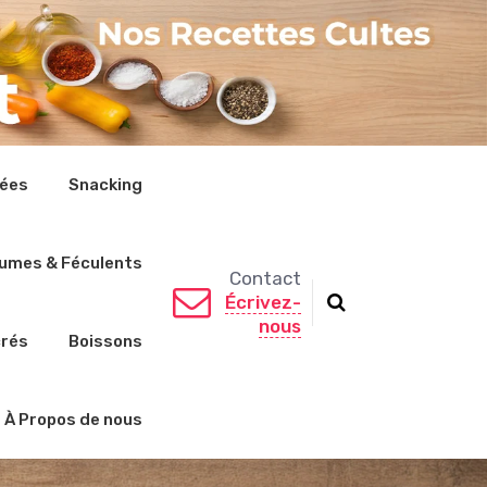
rées
Snacking
umes & Féculents
Contact
Écrivez-
nous
crés
Boissons
À Propos de nous