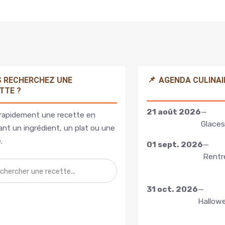
📌
 RECHERCHEZ UNE
AGENDA CULINAI
TTE ?
21 août 2026
—
rapidement une recette en
Glaces
nt un ingrédient, un plat ou une
.
01 sept. 2026
—
Rentr
31 oct. 2026
—
Hallow