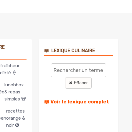
RE
📖
LEXIQUE CULINAIRE
Rechercher
un
fraîcheur
terme
d’été 🍦
✖ Effacer
lunchbox
ée
& repas
simples 🎒
📖 Voir le lexique complet
recettes
een
orange &
noir 🎃