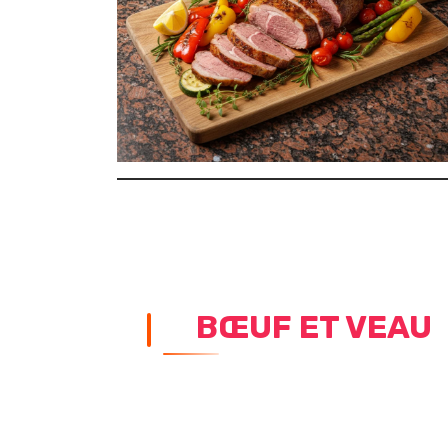
BŒUF ET VEAU