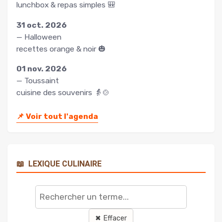
lunchbox & repas simples 🎒
31 oct. 2026
— Halloween
recettes orange & noir 🎃
01 nov. 2026
— Toussaint
cuisine des souvenirs 👵🍲
📌
Voir tout l'agenda
📖
LEXIQUE CULINAIRE
Rechercher
un
terme
✖ Effacer