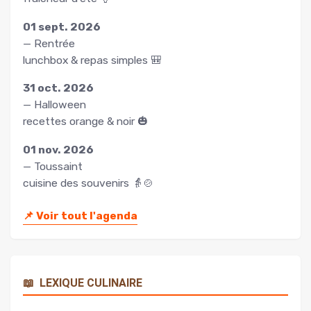
01 sept. 2026
— Rentrée
lunchbox & repas simples 🎒
31 oct. 2026
— Halloween
recettes orange & noir 🎃
01 nov. 2026
— Toussaint
cuisine des souvenirs 👵🍲
📌
Voir tout l'agenda
📖
LEXIQUE CULINAIRE
Rechercher
un