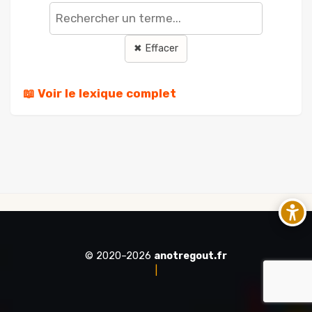
terme
✖ Effacer
📖 Voir le lexique complet
© 2020–2026
anotregout.fr
|