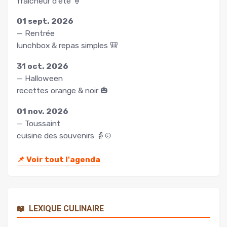
fraîcheur d’été 🍦
01 sept. 2026
— Rentrée
lunchbox & repas simples 🎒
31 oct. 2026
— Halloween
recettes orange & noir 🎃
01 nov. 2026
— Toussaint
cuisine des souvenirs 👵🍲
📌
Voir tout l'agenda
📖
LEXIQUE CULINAIRE
Rechercher
un