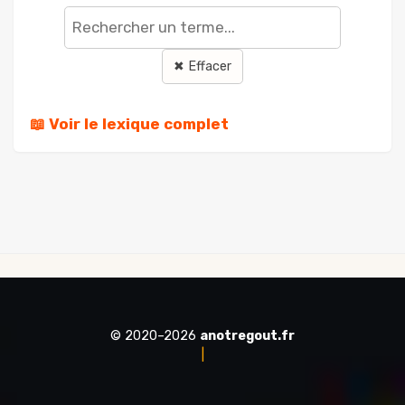
terme
✖ Effacer
📖 Voir le lexique complet
© 2020–2026
anotregout.fr
|