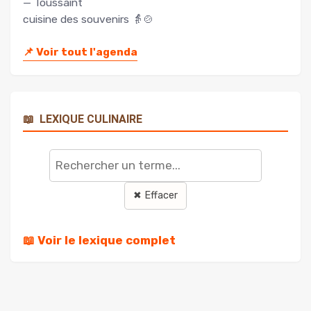
— Toussaint
cuisine des souvenirs 👵🍲
📌
Voir tout l'agenda
📖
LEXIQUE CULINAIRE
Rechercher
un
terme
✖ Effacer
📖 Voir le lexique complet