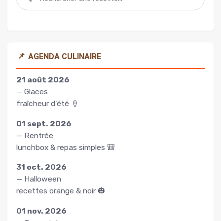
📌
AGENDA CULINAIRE
21 août 2026
— Glaces
fraîcheur d’été 🍦
01 sept. 2026
— Rentrée
lunchbox & repas simples 🎒
31 oct. 2026
— Halloween
recettes orange & noir 🎃
01 nov. 2026