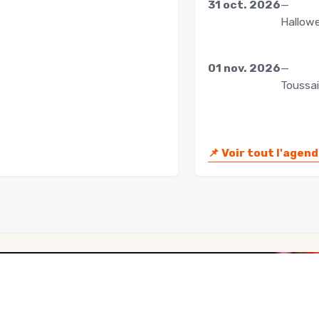
31 oct. 2026
—
Hallow
01 nov. 2026
—
Toussa
📌
Voir tout l'agen
À propos de nous
|
Mention
Contact