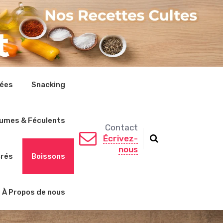
rées
Snacking
umes & Féculents
Contact
Écrivez-
nous
crés
Boissons
À Propos de nous