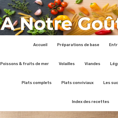
Accueil
Préparations de base
Ent
Poissons & fruits de mer
Volailles
Viandes
Lég
Plats complets
Plats conviviaux
Les su
Index des recettes