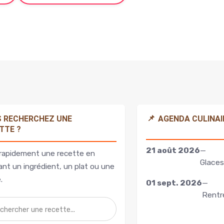
📌
 RECHERCHEZ UNE
AGENDA CULINAI
TTE ?
21 août 2026
—
rapidement une recette en
Glaces
nt un ingrédient, un plat ou une
.
01 sept. 2026
—
Rentr