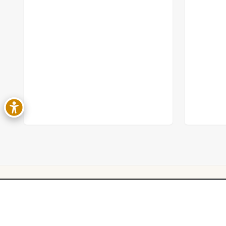
© 2020–2026
anotregout.fr
|