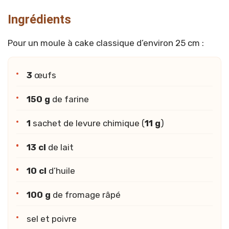
Ingrédients
Pour un moule à cake classique d’environ 25 cm :
3
œufs
150 g
de farine
1
sachet de levure chimique (
11 g
)
13 cl
de lait
10 cl
d’huile
100 g
de fromage râpé
sel et poivre