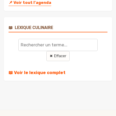
📌
Voir tout l'agenda
📖
LEXIQUE CULINAIRE
Rechercher
un
terme
✖ Effacer
📖 Voir le lexique complet