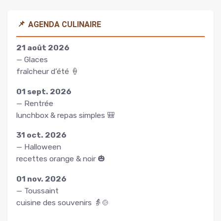
📌
AGENDA CULINAIRE
21 août 2026
— Glaces
fraîcheur d’été 🍦
01 sept. 2026
— Rentrée
lunchbox & repas simples 🎒
31 oct. 2026
— Halloween
recettes orange & noir 🎃
01 nov. 2026
— Toussaint
cuisine des souvenirs 👵🍲