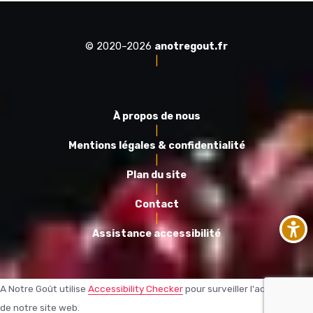
© 2020–2026
anotregout.fr
|
À propos de nous
|
Mentions légales & confidentialité
|
Plan du site
|
Contact
|
Assistance accessibilité
A Notre Goût utilise
Accessibility Checker
pour surveiller l'accessibilité
de notre site web.