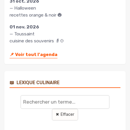
31 oct. 2026
— Halloween
recettes orange & noir 🎃
01 nov. 2026
— Toussaint
cuisine des souvenirs 👵🍲
📌
Voir tout l'agenda
📖
LEXIQUE CULINAIRE
Rechercher
un
terme
✖ Effacer