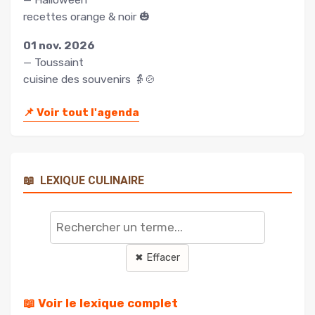
recettes orange & noir 🎃
01 nov. 2026
— Toussaint
cuisine des souvenirs 👵🍲
📌
Voir tout l'agenda
📖
LEXIQUE CULINAIRE
Rechercher
un
terme
✖ Effacer
📖 Voir le lexique complet