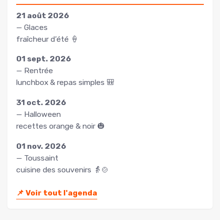
21 août 2026
— Glaces
fraîcheur d’été 🍦
01 sept. 2026
— Rentrée
lunchbox & repas simples 🎒
31 oct. 2026
— Halloween
recettes orange & noir 🎃
01 nov. 2026
— Toussaint
cuisine des souvenirs 👵🍲
📌
Voir tout l'agenda