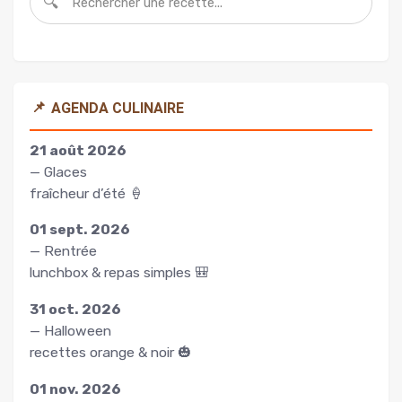
🔍
📌
AGENDA CULINAIRE
21 août 2026
— Glaces
fraîcheur d’été 🍦
01 sept. 2026
— Rentrée
lunchbox & repas simples 🎒
31 oct. 2026
— Halloween
recettes orange & noir 🎃
01 nov. 2026