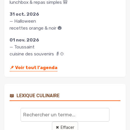
lunchbox & repas simples 🎒
31 oct. 2026
— Halloween
recettes orange & noir 🎃
01 nov. 2026
— Toussaint
cuisine des souvenirs 👵🍲
📌
Voir tout l'agenda
📖
LEXIQUE CULINAIRE
Rechercher
un
terme
✖ Effacer