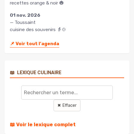
recettes orange & noir 🎃
01 nov. 2026
— Toussaint
cuisine des souvenirs 👵🍲
📌
Voir tout l'agenda
📖
LEXIQUE CULINAIRE
Rechercher
un
terme
✖ Effacer
📖 Voir le lexique complet