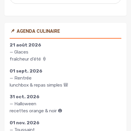
📌
AGENDA CULINAIRE
21 août 2026
— Glaces
fraîcheur d’été 🍦
01 sept. 2026
— Rentrée
lunchbox & repas simples 🎒
31 oct. 2026
— Halloween
recettes orange & noir 🎃
01 nov. 2026
— Toussaint