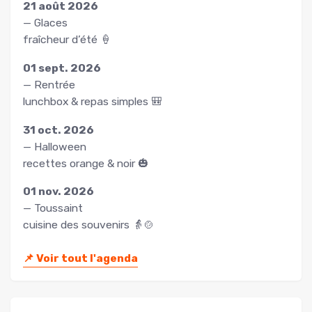
21 août 2026
— Glaces
fraîcheur d’été 🍦
01 sept. 2026
— Rentrée
lunchbox & repas simples 🎒
31 oct. 2026
— Halloween
recettes orange & noir 🎃
01 nov. 2026
— Toussaint
cuisine des souvenirs 👵🍲
📌
Voir tout l'agenda