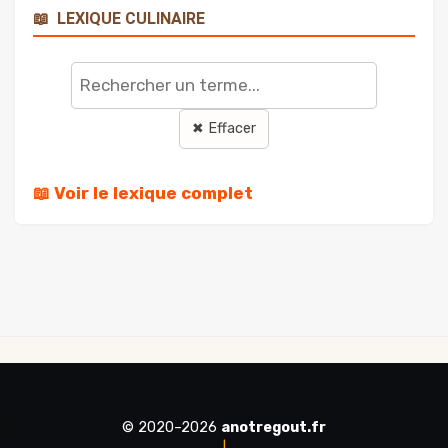
📖
LEXIQUE CULINAIRE
Rechercher
un
terme
✖ Effacer
📖 Voir le lexique complet
© 2020–2026
anotregout.fr