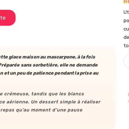
R
Ut
tte
po
cu
de
to
tte glace maison au mascarpone, à la fois
Préparée sans sorbetière, elle ne demande
 et un peu de patience pendant la prise au
 crémeuse, tandis que les blancs
e aérienne. Un dessert simple à réaliser
un repas qu’au moment d’une pause