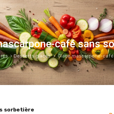
ascarpone-café sans so
crés
Desserts glacés
Glace mascarpone-café 
s sorbetière