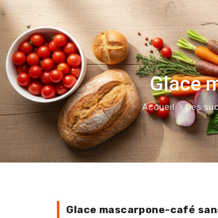
Glace m
Accueil
Les su
Glace mascarpone-café san