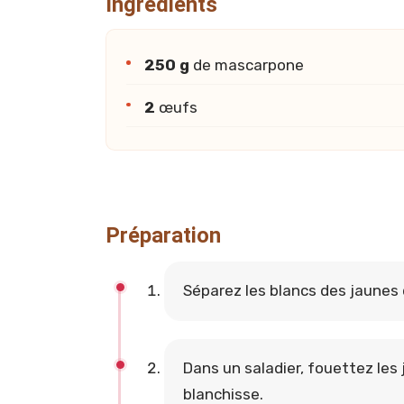
Ingrédients
250 g
de mascarpone
2
œufs
Préparation
Séparez les blancs des jaunes
Dans un saladier, fouettez les
blanchisse.