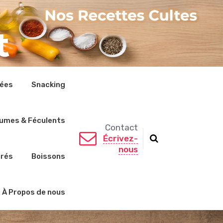
rées
Snacking
umes & Féculents
Contact
Écrivez-
nous
crés
Boissons
À Propos de nous