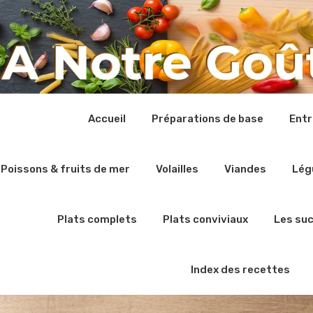
Accueil
Préparations de base
Ent
Poissons & fruits de mer
Volailles
Viandes
Lég
Plats complets
Plats conviviaux
Les su
Index des recettes