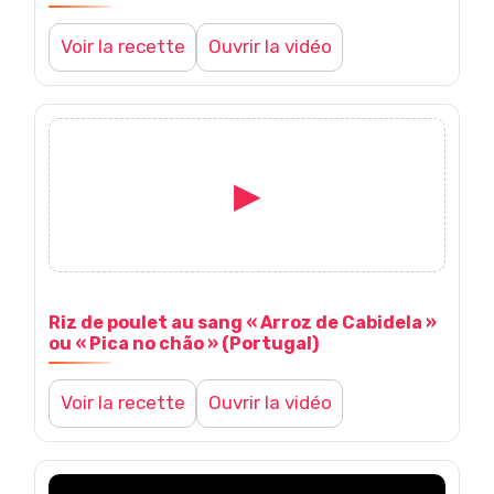
i
c
Voir la recette
Ouvrir la vidéo
r
e
l
t
▶
a
V
t
r
o
e
e
Riz de poulet au sang « Arroz de Cabidela »
i
ou « Pica no chão » (Portugal)
:
c
r
Voir la recette
Ouvrir la vidéo
B
e
l
ò