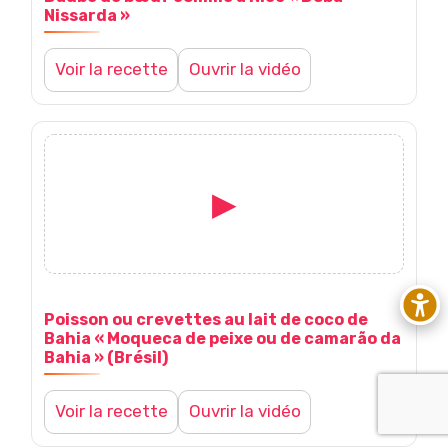
Nissarda »
Voir la recette
Ouvrir la vidéo
▶
V
o
Poisson ou crevettes au lait de coco de
i
Bahia « Moqueca de peixe ou de camarão da
Bahia » (Brésil)
r
Voir la recette
Ouvrir la vidéo