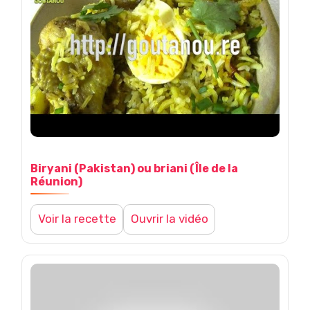
l
a
v
a
n
Biryani (Pakistan) ou briani (Île de la
Réunion)
i
Voir la recette
Ouvrir la vidéo
l
l