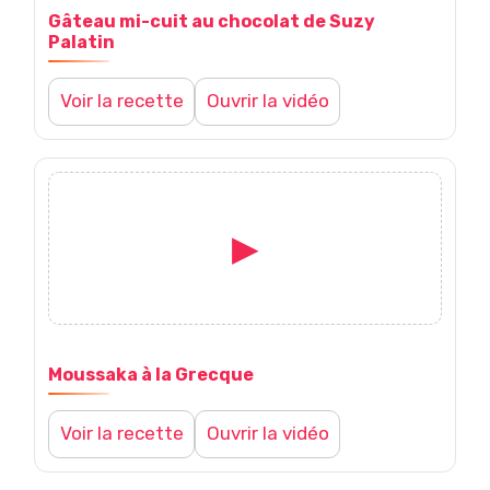
Gâteau mi-cuit au chocolat de Suzy
l
Palatin
a
Voir la recette
Ouvrir la vidéo
R
é
▶
V
u
o
n
Moussaka à la Grecque
i
i
Voir la recette
Ouvrir la vidéo
r
o