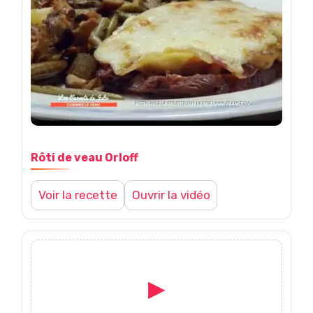
e
u
K
l
o
e
r
t
Rôti de veau Orloff
o
a
Voir la recette
Ouvrir la vidéo
t
u
o
s
u
▶
a
V