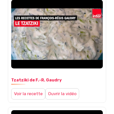
e
:
M
o
u
s
Tzatziki de F.-R. Gaudry
s
Voir la recette
Ouvrir la vidéo
a