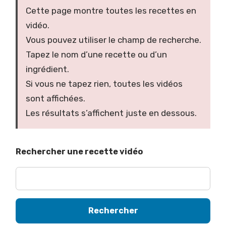
Cette page montre toutes les recettes en
e
vidéo.
r
Vous pouvez utiliser le champ de recherche.
à
Tapez le nom d’une recette ou d’un
l
ingrédient.
a
Si vous ne tapez rien, toutes les vidéos
l
sont affichées.
i
Les résultats s’affichent juste en dessous.
s
t
e
Rechercher une recette vidéo
d
e
s
v
Rechercher
i