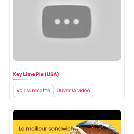
e
B
o
u
r
Key Lime Pie (USA)
b
Voir la recette
Ouvrir la vidéo
o
n