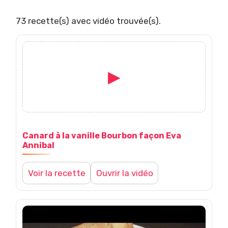
d
é
73 recette(s) avec vidéo trouvée(s).
o
s
▶
V
o
Canard à la vanille Bourbon façon Eva
i
Annibal
r
Voir la recette
Ouvrir la vidéo
l