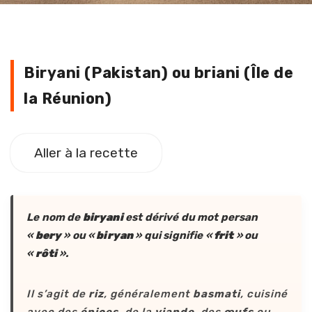
Biryani (Pakistan) ou briani (Île de
la Réunion)
Aller à la recette
Le nom de
biryani
est dérivé du mot persan
«
bery
» ou «
biryan
» qui signifie «
frit
» ou
«
rôti
».
Il s’agit de
riz
, généralement
basmati
, cuisiné