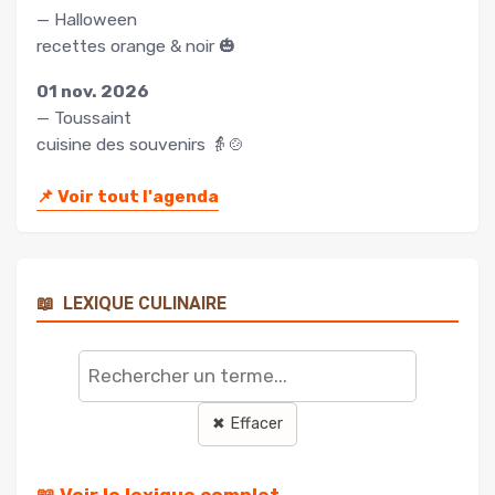
— Halloween
recettes orange & noir 🎃
01 nov. 2026
— Toussaint
cuisine des souvenirs 👵🍲
📌
Voir tout l'agenda
📖
LEXIQUE CULINAIRE
Rechercher
un
terme
✖ Effacer
📖 Voir le lexique complet