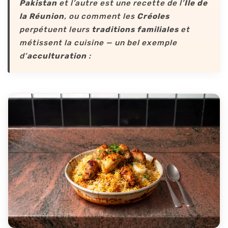
Pakistan
et l’autre est une recette de l’
Île de
la Réunion
, ou comment les
Créoles
perpétuent leurs
traditions familiales
et
métissent la cuisine — un bel exemple
d’
acculturation
: