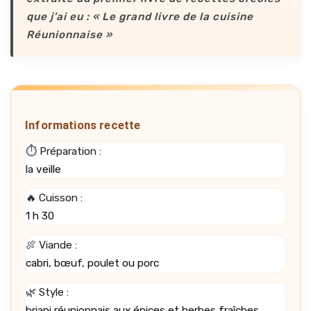
que j’ai eu : « Le grand livre de la cuisine
Réunionnaise »
Informations recette
⏱️ Préparation :
la veille
🔥 Cuisson :
1 h 30
🍖 Viande :
cabri, bœuf, poulet ou porc
🌿 Style :
briani réunionnais aux épices et herbes fraîches