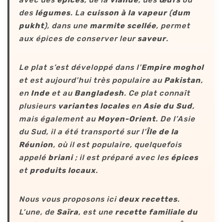
avec des
épices
, de la
viande
, des
œufs
ou
des
légumes
. La
cuisson à la vapeur
(
dum
pukht
), dans une
marmite scellée
, permet
aux épices de conserver leur
saveur
.
Le plat s’est développé dans l’
Empire moghol
et est aujourd’hui très populaire au
Pakistan
,
en
Inde
et au
Bangladesh
. Ce plat connaît
plusieurs
variantes locales
en
Asie du Sud
,
mais également au
Moyen-Orient
. De l’Asie
du Sud, il a été transporté sur l’
Île de la
Réunion
, où il est populaire, quelquefois
appelé
briani
; il est préparé avec les
épices
et
produits locaux
.
Nous vous proposons ici
deux recettes
.
L’une, de
Saïra
, est une
recette familiale du