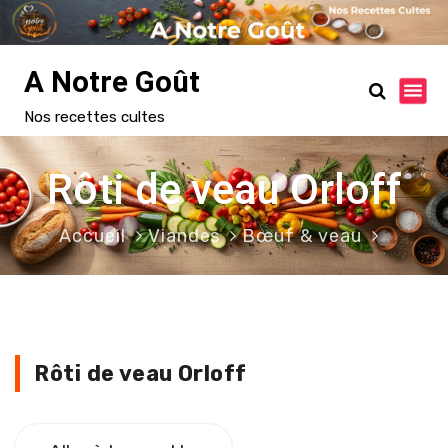
A
l
l
A Notre Goût
e
Nos recettes cultes
r
a
u
Rôti de veau Orloff
c
o
Accueil
Viandes
Bœuf & veau
n
t
e
n
u
Rôti de veau Orloff
Rôti de veau Orloff