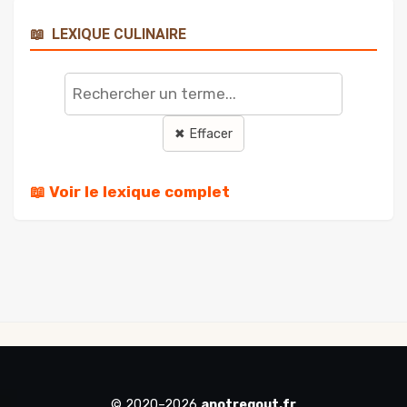
📖
LEXIQUE CULINAIRE
Rechercher
un
terme
✖ Effacer
📖 Voir le lexique complet
© 2020–2026
anotregout.fr