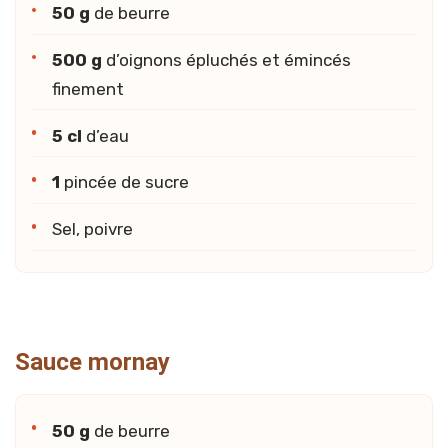
50 g
de beurre
500 g
d’oignons épluchés et émincés
finement
5 cl
d’eau
1
pincée de sucre
Sel, poivre
Sauce mornay
50 g
de beurre