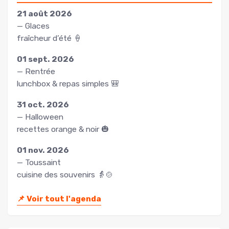
21 août 2026
— Glaces
fraîcheur d’été 🍦
01 sept. 2026
— Rentrée
lunchbox & repas simples 🎒
31 oct. 2026
— Halloween
recettes orange & noir 🎃
01 nov. 2026
— Toussaint
cuisine des souvenirs 👵🍲
📌
Voir tout l'agenda