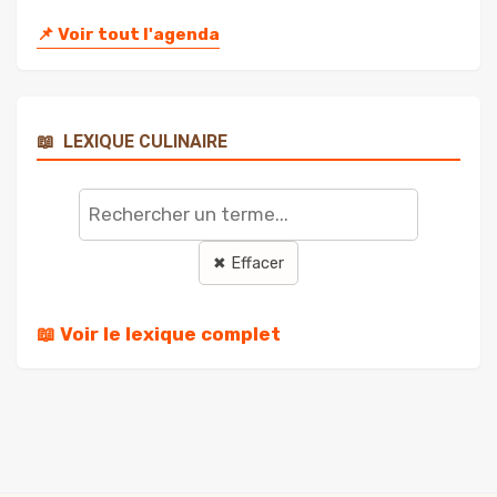
📌
Voir tout l'agenda
📖
LEXIQUE CULINAIRE
Rechercher
un
terme
✖ Effacer
📖 Voir le lexique complet