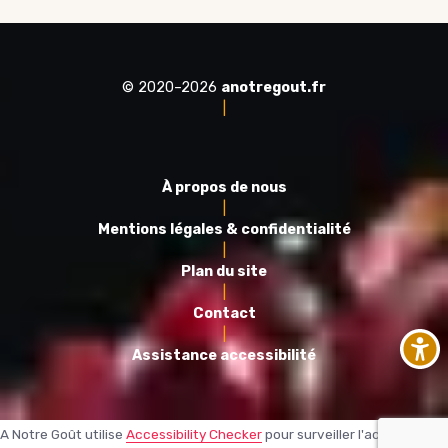
© 2020–2026
anotregout.fr
|
À propos de nous
|
Mentions légales & confidentialité
|
Plan du site
|
Contact
|
Assistance accessibilité
A Notre Goût utilise
Accessibility Checker
pour surveiller l'accessibilité