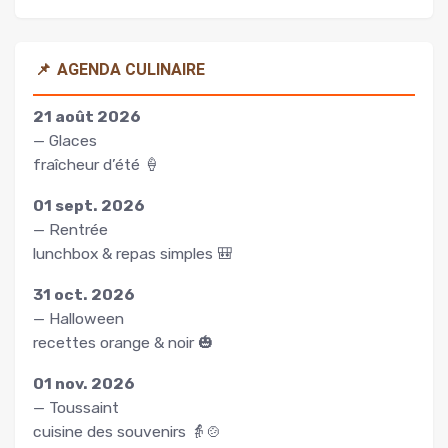
📌
AGENDA CULINAIRE
21 août 2026
— Glaces
fraîcheur d’été 🍦
01 sept. 2026
— Rentrée
lunchbox & repas simples 🎒
31 oct. 2026
— Halloween
recettes orange & noir 🎃
01 nov. 2026
— Toussaint
cuisine des souvenirs 👵🍲