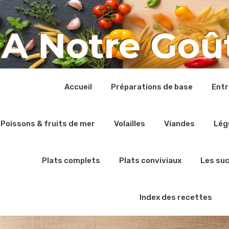
Accueil
Préparations de base
Ent
Poissons & fruits de mer
Volailles
Viandes
Lég
Plats complets
Plats conviviaux
Les su
Index des recettes