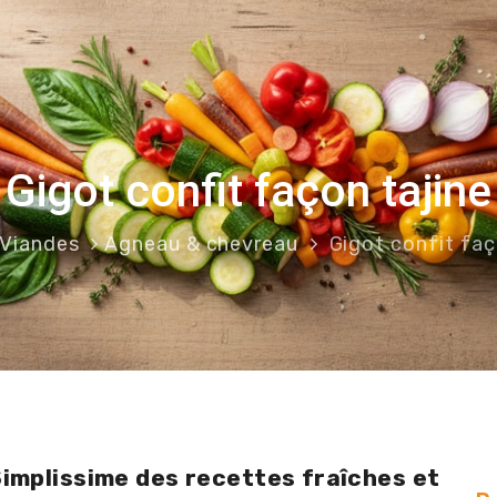
Gigot confit façon tajine
Viandes
Agneau & chevreau
Gigot confit faç
– Simplissime des recettes fraîches 
Simplissime des recettes fraîches et