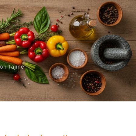
on tajine
et faciles