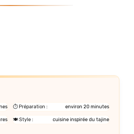
nes
⏱️ Préparation :
environ 20 minutes
ures
🍽️ Style :
cuisine inspirée du tajine