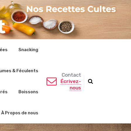
rées
Snacking
umes & Féculents
Contact
Écrivez-
nous
crés
Boissons
À Propos de nous