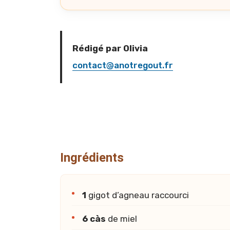
Rédigé par Olivia
contact@anotregout.fr
Ingrédients
1
gigot d’agneau raccourci
6 càs
de miel