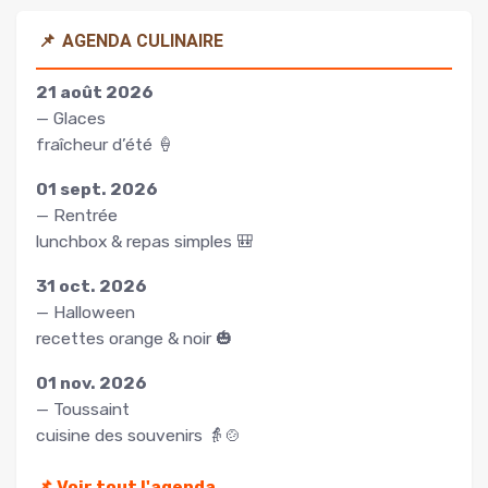
📌
AGENDA CULINAIRE
21 août 2026
— Glaces
fraîcheur d’été 🍦
01 sept. 2026
— Rentrée
lunchbox & repas simples 🎒
31 oct. 2026
— Halloween
recettes orange & noir 🎃
01 nov. 2026
— Toussaint
cuisine des souvenirs 👵🍲
📌
Voir tout l'agenda