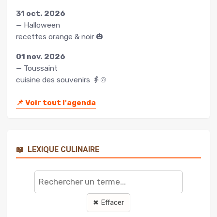
31 oct. 2026
— Halloween
recettes orange & noir 🎃
01 nov. 2026
— Toussaint
cuisine des souvenirs 👵🍲
📌
Voir tout l'agenda
📖
LEXIQUE CULINAIRE
Rechercher
un
terme
✖ Effacer