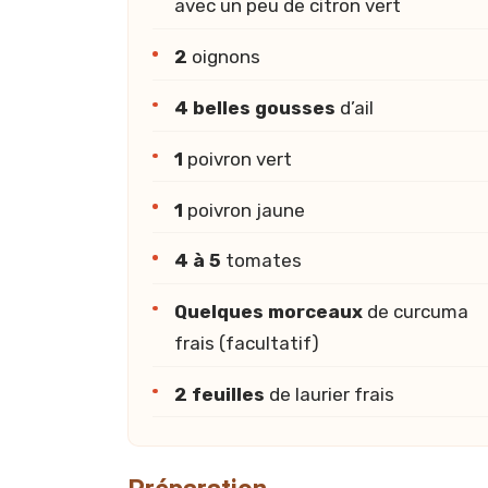
avec un peu de citron vert
2
oignons
4 belles gousses
d’ail
1
poivron vert
1
poivron jaune
4 à 5
tomates
Quelques morceaux
de curcuma
frais (facultatif)
2 feuilles
de laurier frais