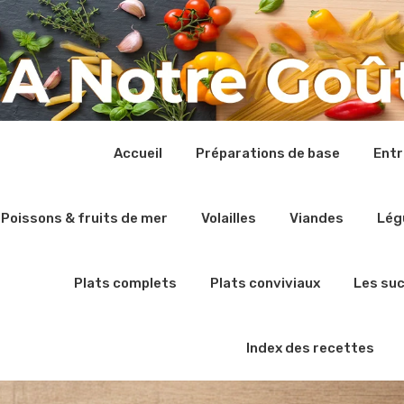
Accueil
Préparations de base
Ent
Poissons & fruits de mer
Volailles
Viandes
Lég
Plats complets
Plats conviviaux
Les su
Index des recettes