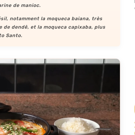
farine de manioc.
ésil, notamment la
moqueca baiana
, très
le de dendê, et la
moqueca capixaba
, plus
to Santo.