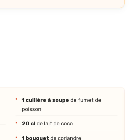
1 cuillère à soupe
de fumet de
poisson
20 cl
de lait de coco
1 bouquet
de coriandre