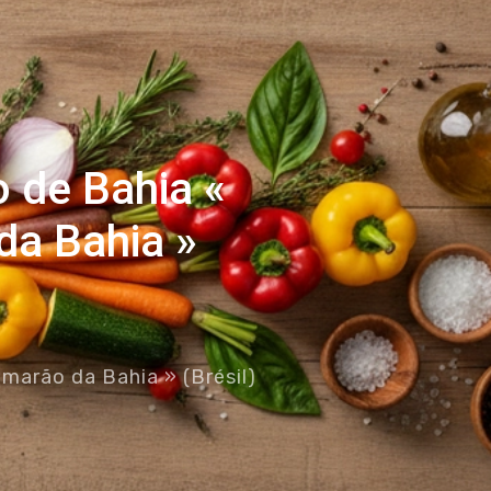
o de Bahia «
da Bahia »
marão da Bahia » (Brésil)