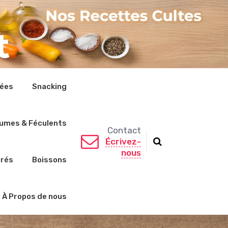
rées
Snacking
umes & Féculents
Contact
Écrivez-
nous
crés
Boissons
À Propos de nous