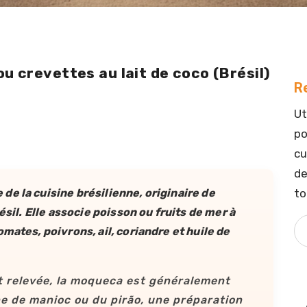
 ou crevettes au lait de coco (Brés
u crevettes au lait de coco (Brésil)
R
Ut
po
cu
de
to
de la cuisine brésilienne, originaire de
ésil. Elle associe poisson ou fruits de mer à
mates, poivrons, ail, coriandre et huile de
 relevée, la moqueca est généralement
ine de manioc ou du
pirão
, une préparation