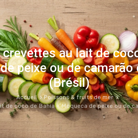
crevettes au lait de coc
e peixe ou de camarão 
(Brésil)
Accueil
Poissons & fruits de mer
ait de coco de Bahia « Moqueca de peixe ou de ca