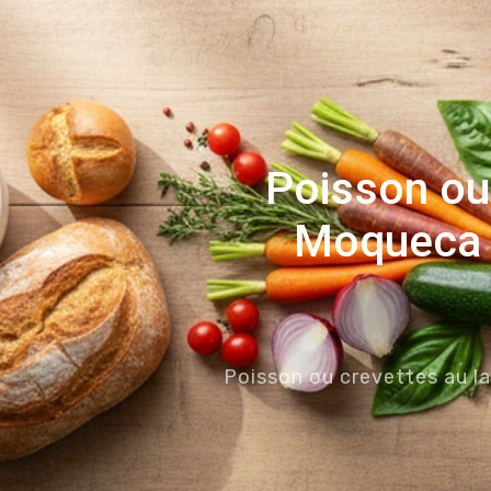
Poisson ou 
Moqueca d
Poisson ou crevettes au l