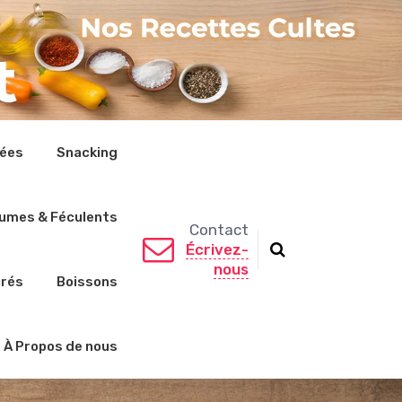
rées
Snacking
umes & Féculents
Contact
Écrivez-
nous
crés
Boissons
À Propos de nous