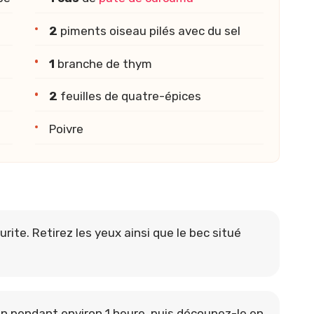
2
piments oiseau pilés avec du sel
1
branche de thym
2
feuilles de quatre-épices
Poivre
ite. Retirez les yeux ainsi que le bec situé
lon pendant environ 1 heure, puis découpez-le en