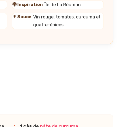
🌍 Inspiration
Île de La Réunion
🍷 Sauce
Vin rouge, tomates, curcuma et
quatre-épices
pe
1 càs
de
pâte de curcuma