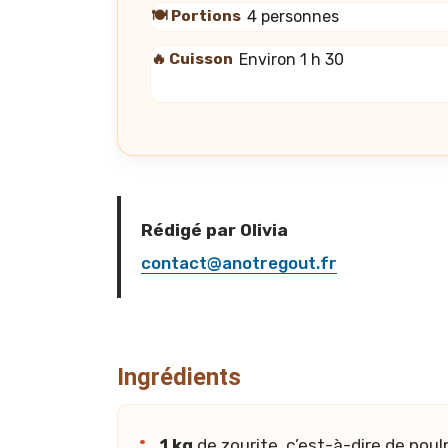
🍽️ Portions
4 personnes
🔥 Cuisson
Environ 1 h 30
Rédigé par Olivia
contact@anotregout.fr
Ingrédients
1 kg
de zourite, c’est-à-dire de poul