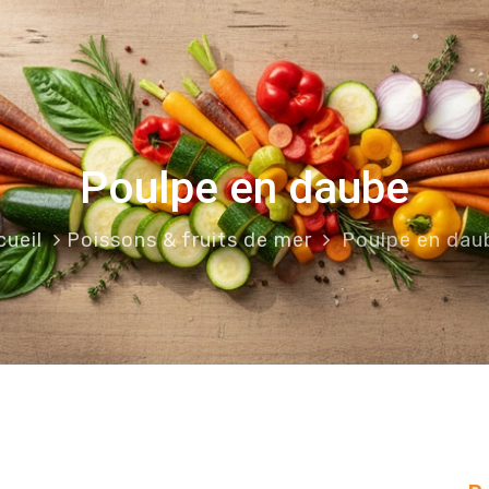
Poulpe en daube
cueil
Poissons & fruits de mer
Poulpe en dau