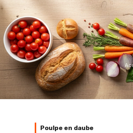
Ac
Poulpe en daube
Poulpe en daube