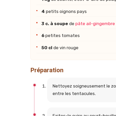
4
petits oignons pays
3 c. à soupe
de
pâte ail-gingembre
6
petites tomates
50 cl
de vin rouge
Préparation
Nettoyez soigneusement le zour
entre les tentacules.
Faites-le cuire au court-bouil