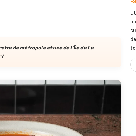
R
Ut
po
cu
de
to
cette de métropole et une de l’Île de La
 !