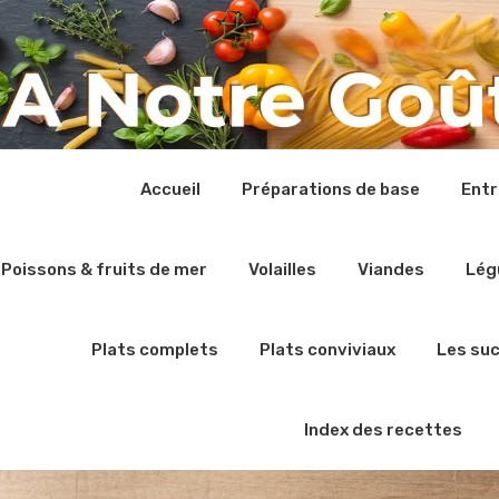
Accueil
Préparations de base
Ent
Poissons & fruits de mer
Volailles
Viandes
Lég
Plats complets
Plats conviviaux
Les su
Index des recettes