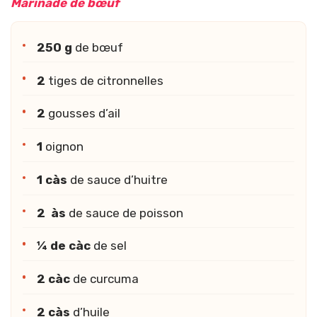
Marinade de bœuf
250 g
de bœuf
2
tiges de citronnelles
2
gousses d’ail
1
oignon
1 càs
de sauce d’huitre
2 às
de sauce de poisson
¼ de càc
de sel
2 càc
de curcuma
2 càs
d’huile