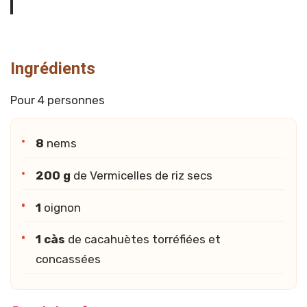
Ingrédients
Pour 4 personnes
8
nems
200 g
de Vermicelles de riz secs
1
oignon
1 càs
de cacahuètes torréfiées et
concassées