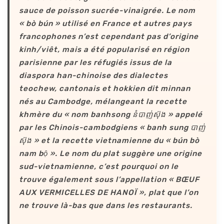
sauce de poisson sucrée-vinaigrée. Le nom
« bò bún » utilisé en France et autres pays
francophones n’est cependant pas d’origine
kinh/viêt, mais a été popularisé en région
parisienne par les réfugiés issus de la
diaspora han-chinoise des dialectes
teochew, cantonais et hokkien dit minnan
nés au Cambodge, mélangeant la recette
khmère du « nom banhsong នំបាញ់ស៊ុង » appelé
par les Chinois-cambodgiens « banh sung បាញ់
ស៊ុង » et la recette vietnamienne du « bún bò
nam bộ ». Le nom du plat suggère une origine
sud-vietnamienne, c’est pourquoi on le
trouve également sous l’appellation « BŒUF
AUX VERMICELLES DE HANOÏ », plat que l’on
ne trouve là-bas que dans les restaurants.