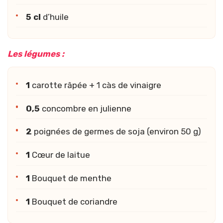
5 cl
d’huile
Les légumes :
1
carotte râpée + 1 càs de vinaigre
0,5
concombre en julienne
2
poignées de germes de soja (environ 50 g)
1
Cœur de laitue
1
Bouquet de menthe
1
Bouquet de coriandre