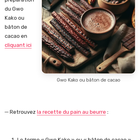
du Gwo
Kako ou
bâton de
cacao en
cliquant ici
Gwo Kako ou bâton de cacao
─ Retrouvez
la recette du pain au beurre
:
Le terme « Gwo Kako » ou « bâton de cacao »