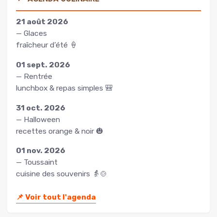
21 août 2026
— Glaces
fraîcheur d’été 🍦
01 sept. 2026
— Rentrée
lunchbox & repas simples 🎒
31 oct. 2026
— Halloween
recettes orange & noir 🎃
01 nov. 2026
— Toussaint
cuisine des souvenirs 👵🍲
📌
Voir tout l'agenda