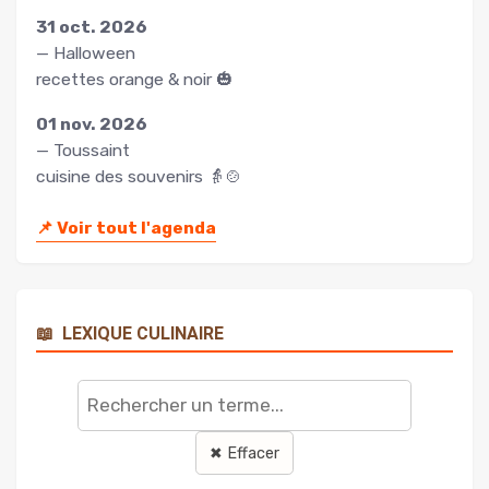
31 oct. 2026
— Halloween
recettes orange & noir 🎃
01 nov. 2026
— Toussaint
cuisine des souvenirs 👵🍲
📌
Voir tout l'agenda
📖
LEXIQUE CULINAIRE
Rechercher
un
terme
✖ Effacer