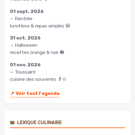
01 sept. 2026
— Rentrée
lunchbox & repas simples 🎒
31 oct. 2026
— Halloween
recettes orange & noir 🎃
01 nov. 2026
— Toussaint
cuisine des souvenirs 👵🍲
📌
Voir tout l'agenda
📖
LEXIQUE CULINAIRE
Rechercher
un