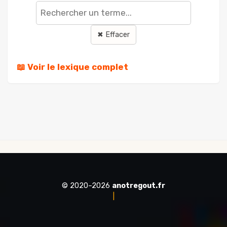
terme
✖ Effacer
📖 Voir le lexique complet
© 2020–2026
anotregout.fr
|