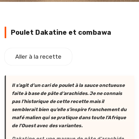
Poulet Dakatine et combawa
Poulet Dakatine et combawa
Poulet Dakatine et combawa
Aller à la recette
Il s’agit d’un cari de poulet à la sauce onctueuse
faite à base de pâte d’arachides. Je ne connais
pas l’historique de cette recette mais il
semblerait bien qu’elle s’inspire franchement du
mafé malien qui se pratique dans toute l’Afrique
de l’Ouest avec des variantes.
Dakatine est une marque de pâte d’arachide