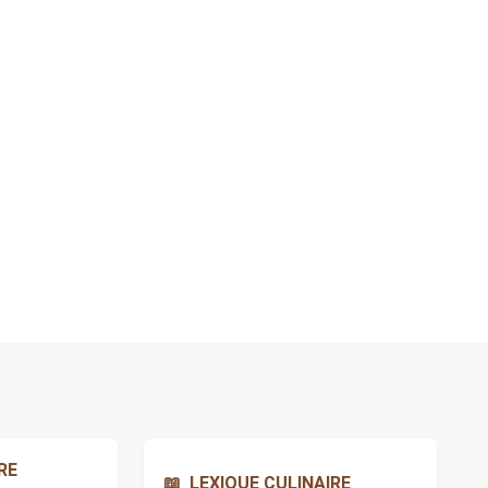
ourses enregistrée sur cet appareil.
RE
📖
LEXIQUE CULINAIRE
Rechercher