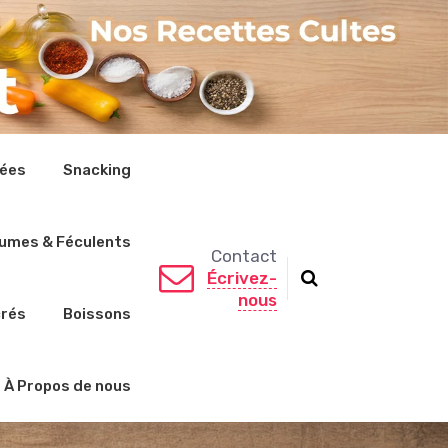
rées
Snacking
umes & Féculents
Contact
Écrivez-
nous
crés
Boissons
À Propos de nous