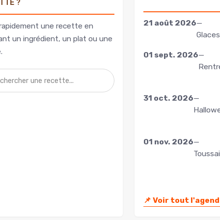
TTE ?
21 août 2026
—
rapidement une recette en
Glaces
nt un ingrédient, un plat ou une
.
01 sept. 2026
—
Rentr
31 oct. 2026
—
Hallow
01 nov. 2026
—
Toussa
📌
Voir tout l'agen