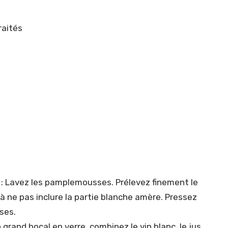
raités
: Lavez les pamplemousses. Prélevez finement le
t à ne pas inclure la partie blanche amère. Pressez
ses.
 grand bocal en verre, combinez le vin blanc, le jus