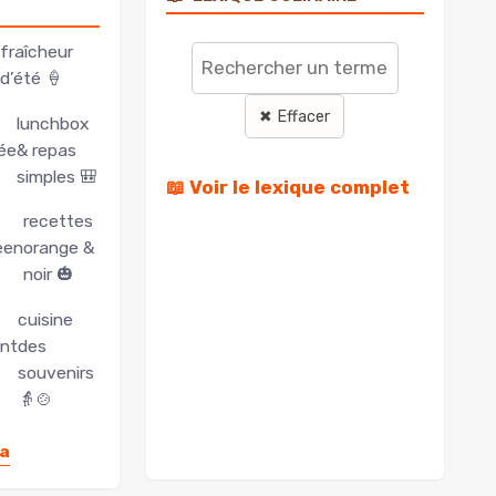
un
fraîcheur
terme
d’été 🍦
✖ Effacer
lunchbox
ée
& repas
simples 🎒
📖 Voir le lexique complet
recettes
een
orange &
noir 🎃
cuisine
int
des
souvenirs
👵🍲
da