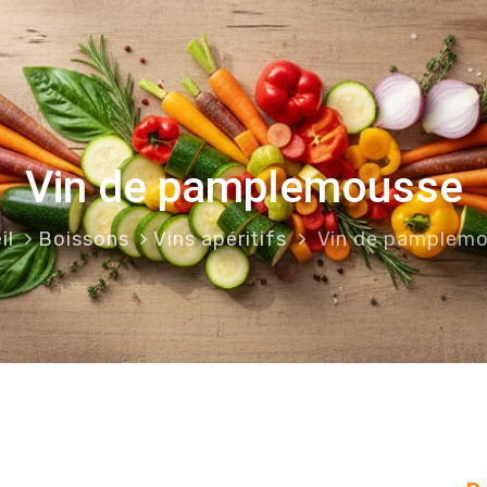
Vin de pamplemousse
il
Boissons
Vins apéritifs
Vin de pamplem