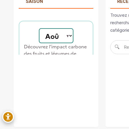
SAISON
RECE
Trouvez 
rechercha
catégorie
🔍