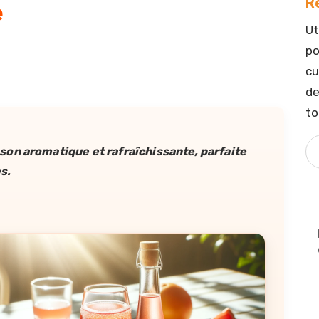
R
e
Ut
po
cu
de
to
on aromatique et rafraîchissante, parfaite
s.