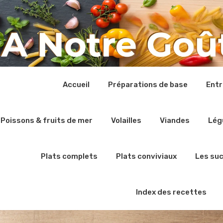
Accueil
Préparations de base
Ent
Poissons & fruits de mer
Volailles
Viandes
Lég
Plats complets
Plats conviviaux
Les su
Index des recettes