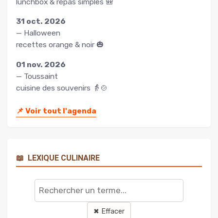
lunchbox & repas simples 🎒
31 oct. 2026
— Halloween
recettes orange & noir 🎃
01 nov. 2026
— Toussaint
cuisine des souvenirs 👵🍲
📌
Voir tout l'agenda
📖
LEXIQUE CULINAIRE
Rechercher
un
terme
✖ Effacer