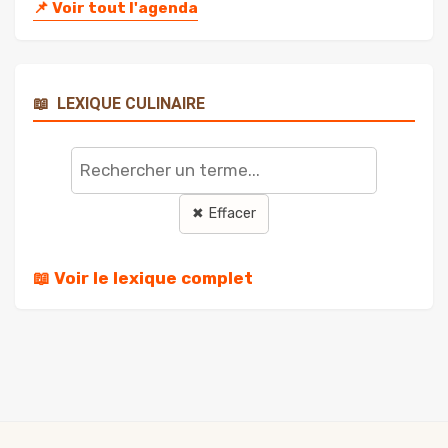
📌
Voir tout l'agenda
📖
LEXIQUE CULINAIRE
Rechercher
un
terme
✖ Effacer
📖 Voir le lexique complet