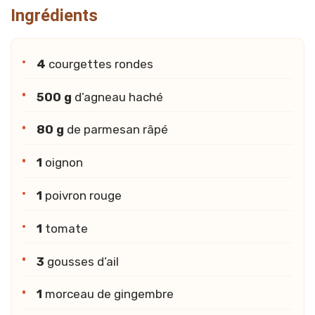
Ingrédients
4
courgettes rondes
500 g
d’agneau haché
80 g
de parmesan râpé
1
oignon
1
poivron rouge
1
tomate
3
gousses d’ail
1
morceau de gingembre