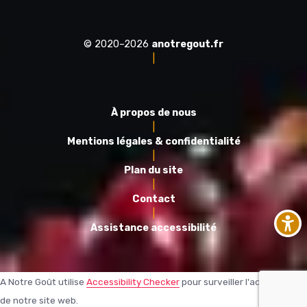
© 2020–2026
anotregout.fr
|
À propos de nous
|
Mentions légales & confidentialité
|
Plan du site
|
Contact
|
Assistance accessibilité
A Notre Goût utilise
Accessibility Checker
pour surveiller l'accessibilité
de notre site web.