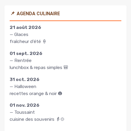
📌
AGENDA CULINAIRE
21 août 2026
— Glaces
fraîcheur d’été 🍦
01 sept. 2026
— Rentrée
lunchbox & repas simples 🎒
31 oct. 2026
— Halloween
recettes orange & noir 🎃
01 nov. 2026
— Toussaint
cuisine des souvenirs 👵🍲