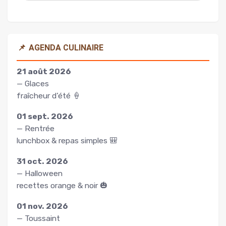
📌
AGENDA CULINAIRE
21 août 2026
— Glaces
fraîcheur d’été 🍦
01 sept. 2026
— Rentrée
lunchbox & repas simples 🎒
31 oct. 2026
— Halloween
recettes orange & noir 🎃
01 nov. 2026
— Toussaint