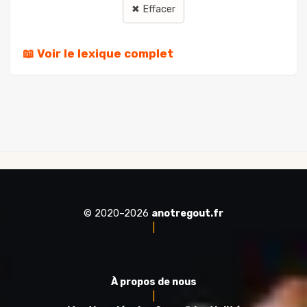
✖ Effacer
📖 Voir le lexique complet
© 2020–2026
anotregout.fr
|
À propos de nous
|