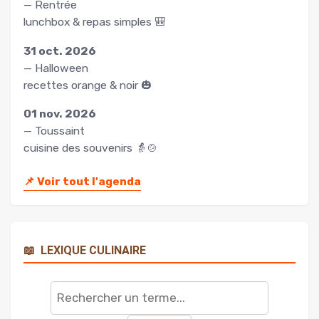
— Rentrée
lunchbox & repas simples 🎒
31 oct. 2026
— Halloween
recettes orange & noir 🎃
01 nov. 2026
— Toussaint
cuisine des souvenirs 👵🍲
📌
Voir tout l'agenda
📖
LEXIQUE CULINAIRE
Rechercher
un
terme