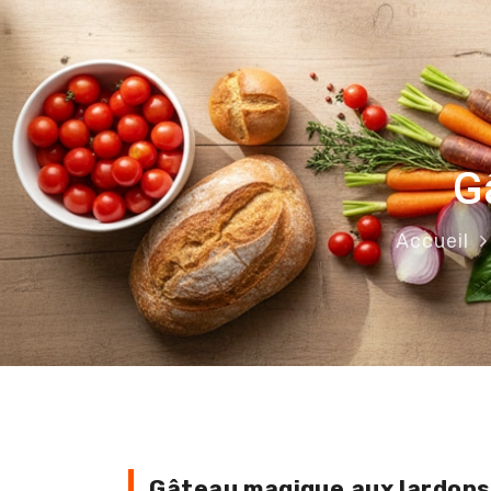
G
Accueil
Gâteau magique aux lard
Gâteau magique aux lardons