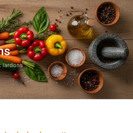
ns
 lardons