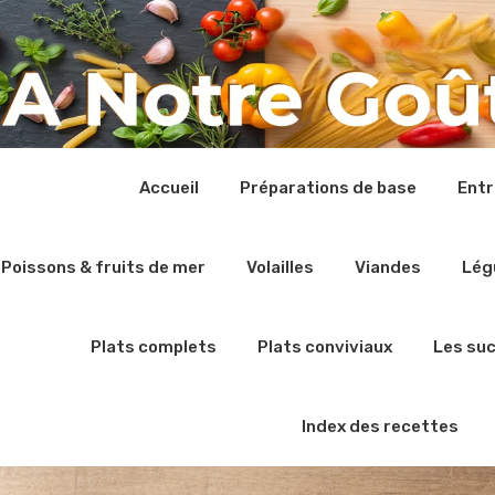
Accueil
Préparations de base
Ent
Poissons & fruits de mer
Volailles
Viandes
Lég
Plats complets
Plats conviviaux
Les su
Index des recettes