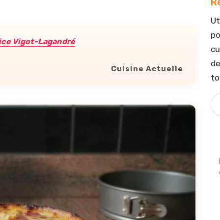
R
Ut
po
ice Vigot-Lagandré
cu
de
Cuisine Actuelle
to