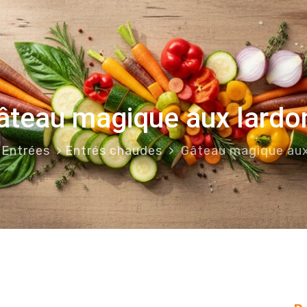
âteau magique aux lardo
Entrées
Entrés chaudes
Gâteau magique aux
ons