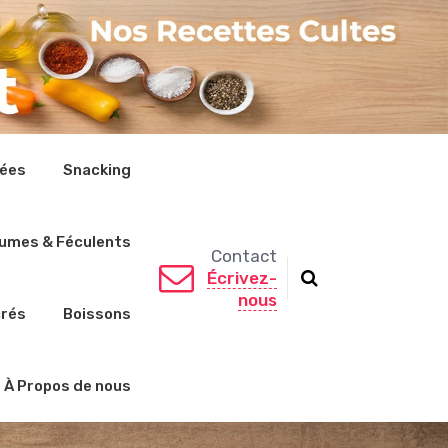
rées
Snacking
umes & Féculents
Contact
Écrivez-
nous
crés
Boissons
À Propos de nous