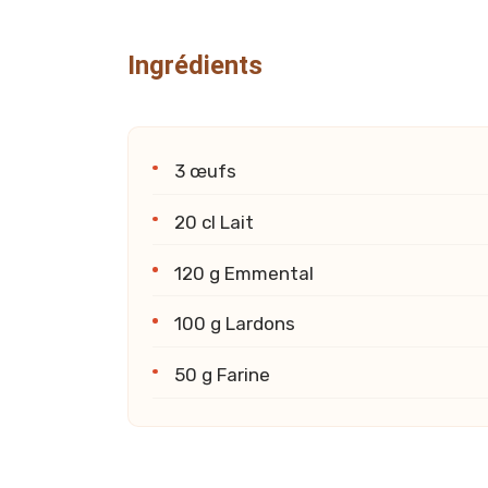
Ingrédients
3 œufs
20 cl Lait
120 g Emmental
100 g Lardons
50 g Farine