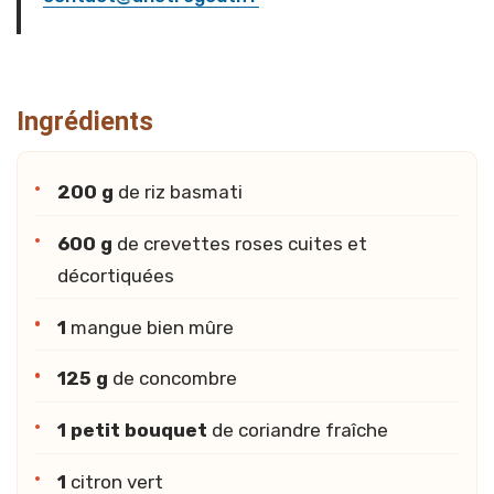
Section :
Ingrédients
200 g
de riz basmati
600 g
de crevettes roses cuites et
décortiquées
1
mangue bien mûre
125 g
de concombre
1 petit bouquet
de coriandre fraîche
1
citron vert