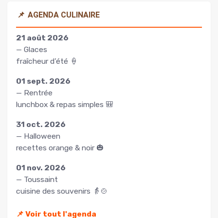
📌
AGENDA CULINAIRE
21 août 2026
— Glaces
fraîcheur d’été 🍦
01 sept. 2026
— Rentrée
lunchbox & repas simples 🎒
31 oct. 2026
— Halloween
recettes orange & noir 🎃
01 nov. 2026
— Toussaint
cuisine des souvenirs 👵🍲
📌
Voir tout l'agenda