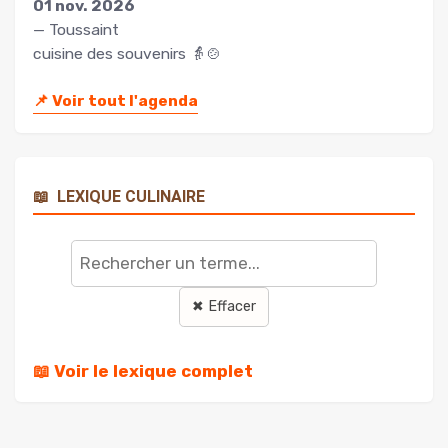
01 nov. 2026
— Toussaint
cuisine des souvenirs 👵🍲
📌
Voir tout l'agenda
📖
LEXIQUE CULINAIRE
Rechercher
un
terme
✖ Effacer
📖 Voir le lexique complet