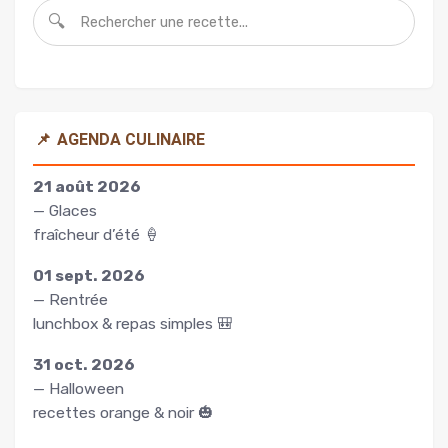
🔍
📌
AGENDA CULINAIRE
21 août 2026
— Glaces
fraîcheur d’été 🍦
01 sept. 2026
— Rentrée
lunchbox & repas simples 🎒
31 oct. 2026
— Halloween
recettes orange & noir 🎃