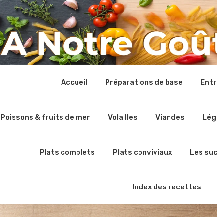
Accueil
Préparations de base
Ent
Poissons & fruits de mer
Volailles
Viandes
Lég
Plats complets
Plats conviviaux
Les su
Index des recettes