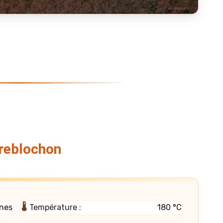
 reblochon
nes
🌡️
Température :
180 °C