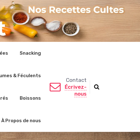
rées
Snacking
umes & Féculents
Contact
Écrivez-
nous
crés
Boissons
À Propos de nous