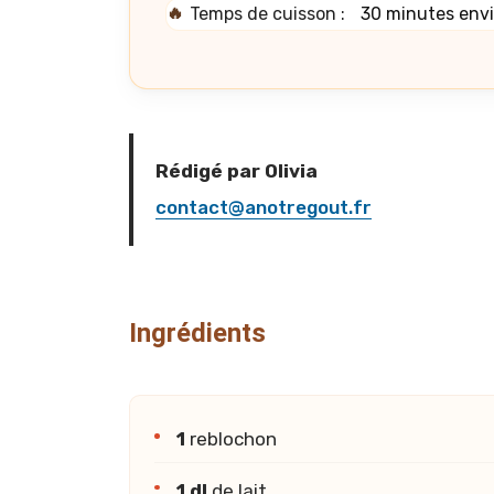
🔥
Temps de cuisson :
30 minutes env
Rédigé par Olivia
contact@anotregout.fr
Ingrédients
1
reblochon
1 dl
de lait