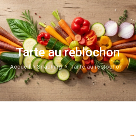
Tarte au reblochon
Accueil
Snacking
Tarte au reblochon