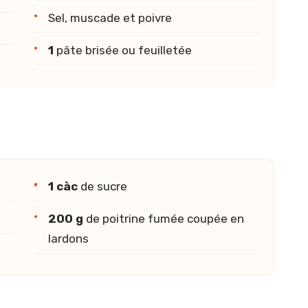
Sel, muscade et poivre
1
pâte brisée ou feuilletée
1 càc
de sucre
200 g
de poitrine fumée coupée en
lardons