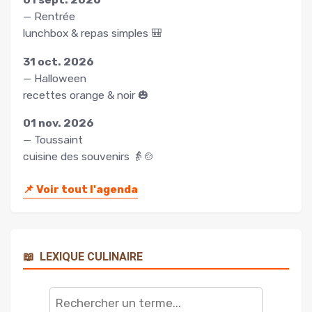
— Rentrée
lunchbox & repas simples 🎒
31 oct. 2026
— Halloween
recettes orange & noir 🎃
01 nov. 2026
— Toussaint
cuisine des souvenirs 👵🍲
📌
Voir tout l'agenda
📖
LEXIQUE CULINAIRE
Rechercher
un
terme