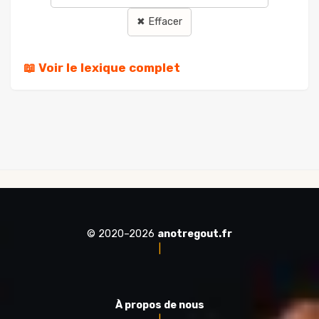
✖ Effacer
📖 Voir le lexique complet
© 2020–2026
anotregout.fr
|
À propos de nous