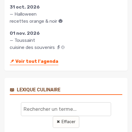
31 oct. 2026
— Halloween
recettes orange & noir 🎃
01 nov. 2026
— Toussaint
cuisine des souvenirs 👵🍲
📌
Voir tout l'agenda
📖
LEXIQUE CULINAIRE
Rechercher
un
terme
✖ Effacer