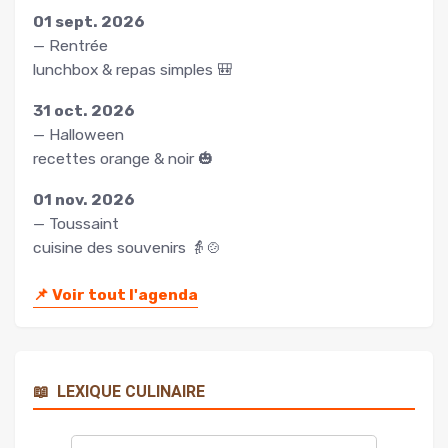
01 sept. 2026
— Rentrée
lunchbox & repas simples 🎒
31 oct. 2026
— Halloween
recettes orange & noir 🎃
01 nov. 2026
— Toussaint
cuisine des souvenirs 👵🍲
📌
Voir tout l'agenda
📖
LEXIQUE CULINAIRE
Rechercher
un