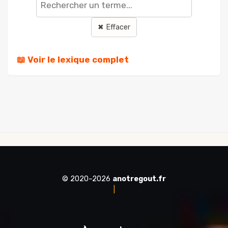
terme
✖ Effacer
📖 Voir le lexique complet
© 2020–2026
anotregout.fr
|