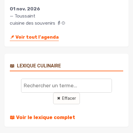
01 nov. 2026
— Toussaint
cuisine des souvenirs 👵🍲
📌
Voir tout l'agenda
📖
LEXIQUE CULINAIRE
Rechercher
un
terme
✖ Effacer
📖 Voir le lexique complet