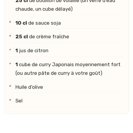
25 cl
de bouillon de volaille (un verre d’eau
chaude, un cube délayé)
10 cl
de sauce soja
25 cl
de crème fraîche
1
jus de citron
1
cube de curry Japonais moyennement fort
(ou autre pâte de curry à votre goût)
Huile d’olive
Sel