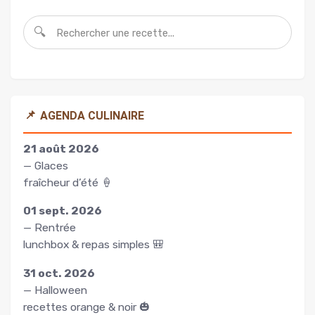
🔍
📌
AGENDA CULINAIRE
21 août 2026
— Glaces
fraîcheur d’été 🍦
01 sept. 2026
— Rentrée
lunchbox & repas simples 🎒
31 oct. 2026
— Halloween
recettes orange & noir 🎃