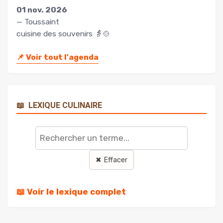
01 nov. 2026
— Toussaint
cuisine des souvenirs 👵🍲
📌
Voir tout l'agenda
📖
LEXIQUE CULINAIRE
Rechercher
un
terme
✖ Effacer
📖 Voir le lexique complet