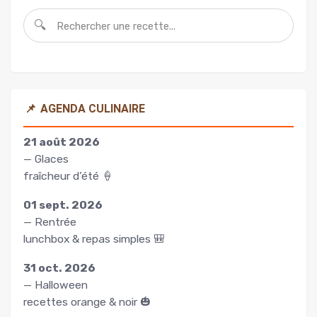
🔍
📌
AGENDA CULINAIRE
21 août 2026
— Glaces
fraîcheur d’été 🍦
01 sept. 2026
— Rentrée
lunchbox & repas simples 🎒
31 oct. 2026
— Halloween
recettes orange & noir 🎃