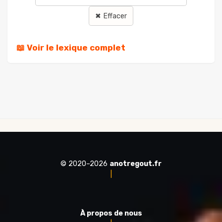
✖ Effacer
📖 Voir le lexique complet
© 2020–2026
anotregout.fr
|
À propos de nous