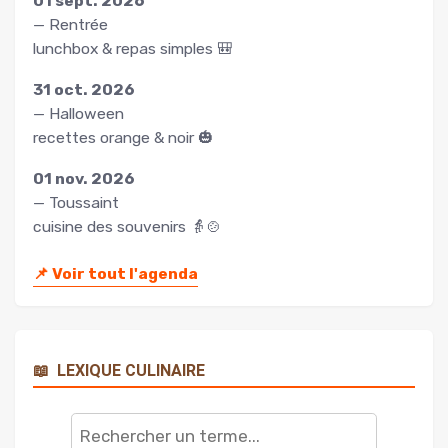
01 sept. 2026
— Rentrée
lunchbox & repas simples 🎒
31 oct. 2026
— Halloween
recettes orange & noir 🎃
01 nov. 2026
— Toussaint
cuisine des souvenirs 👵🍲
📌
Voir tout l'agenda
📖
LEXIQUE CULINAIRE
Rechercher
un
terme