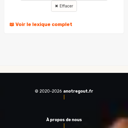
✖ Effacer
📖 Voir le lexique complet
© 2020–2026
anotregout.fr
|
À propos de nous
|